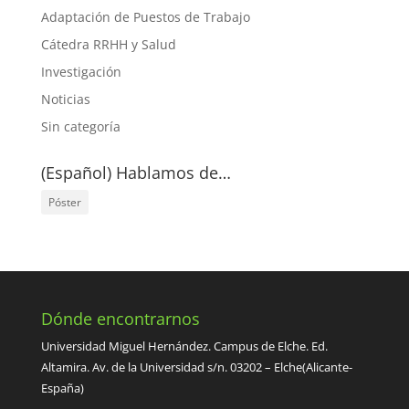
Adaptación de Puestos de Trabajo
Cátedra RRHH y Salud
Investigación
Noticias
Sin categoría
(Español) Hablamos de…
Póster
Dónde encontrarnos
Universidad Miguel Hernández. Campus de Elche. Ed.
Altamira. Av. de la Universidad s/n. 03202 – Elche(Alicante-
España)