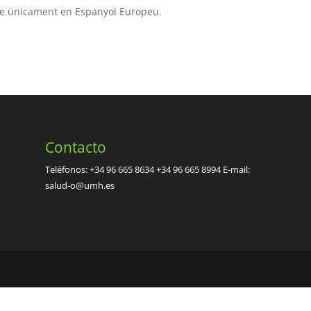
le únicament en Espanyol Europeu.
Contacto
.
Teléfonos: +34 96 665 8634 +34 96 665 8994 E-mail:
salud-o@umh.es