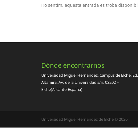
Ho sentim, aquesta entrada es troba disponib
Dónde encontrarnos
Universidad Miguel Hernández. Campus de Elche. Ed
Altamira. Av. de la Universidad s/n. 03202 –
Elche(Alicante-España)
Universidad Miguel Hernández de Elche © 2026